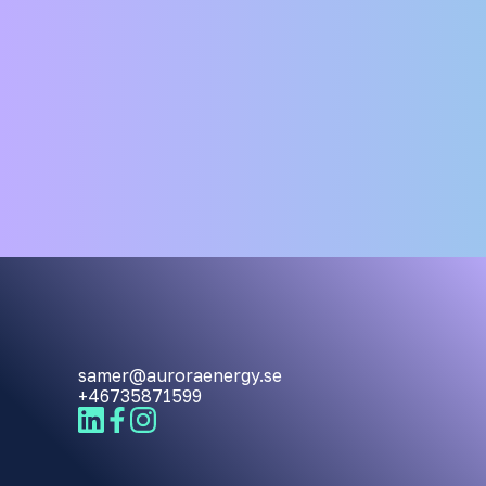
samer@auroraenergy.se
+46735871599