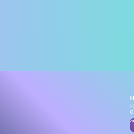
H
H
O
S