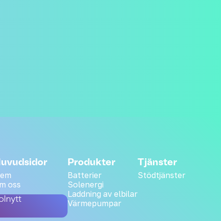
uvudsidor
Produkter
Tjänster
em
Batterier
Stödtjänster
m oss
Solenergi
Laddning av elbilar
olnytt
Värmepumpar