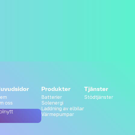
uvudsidor
Produkter
Tjänster
em
Batterier
Stödtjänster
m oss
Solenergi
Laddning av elbilar
olnytt
Värmepumpar