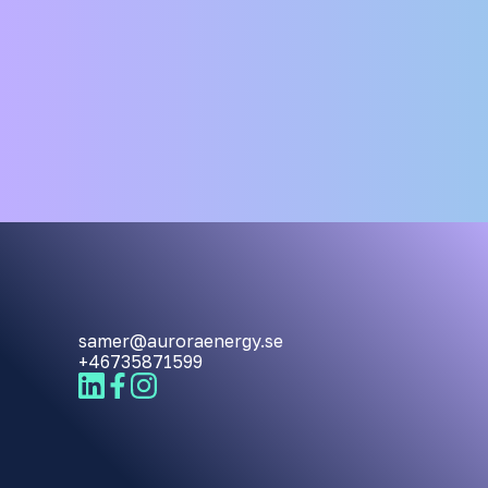
samer@auroraenergy.se
+46735871599