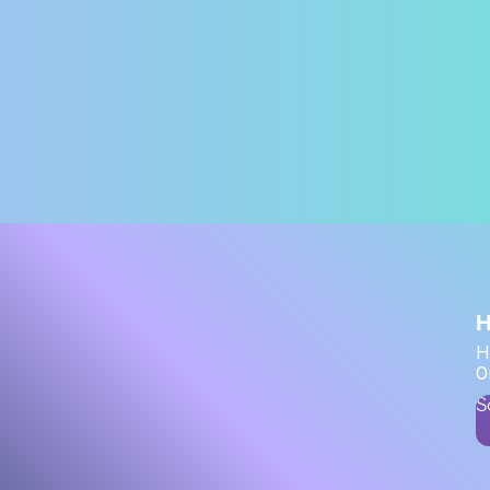
H
H
O
S