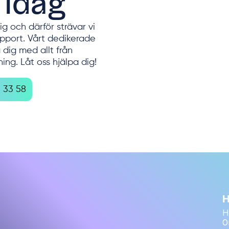
 idag
tig och därför strävar vi
upport. Vårt dedikerade
a dig med allt från
ning. Låt oss hjälpa dig!
5 33 58
H
H
O