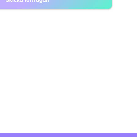
själv på
(+46) 73 585 33 58
i finns här för att hjälpa dig!
073-585 33 58
ing oss vardagar 09:00-18:00