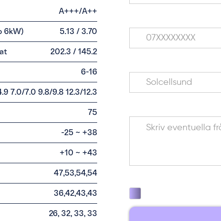
A+++/A++
Telefonnummer*
o 6kW)
5.13 / 3.70
at
202.3 / 145.2
Stad du vill installera i*
6-16
4.9 7.0/7.0 9.8/9.8 12.3/12.3
Meddelande
75
-25 ~ +38
+10 ~ +43
47,53,54,54
Jag godkänner inte
36,42,43,43
26, 32, 33, 33