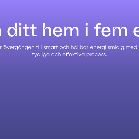
 ditt hem i fem 
r övergången till smart och hållbar energi smidig med 
tydliga och effektiva process.
Inledande konsultati
Boka en kostnadsfri rådgivning där v
och hållbara energilösningar.
Skräddarsydd Energi