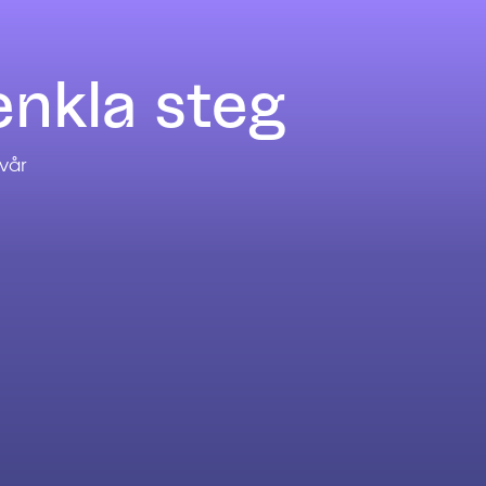
enkla steg
vår
on och vägledning
i går igenom dina behov och mål för smarta
plan