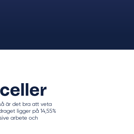
Vi finns här även efter installatione
underhåll ser vi till att ditt system allt
celler
så är det bra att veta
vdraget ligger på 14,55%
usive arbete och