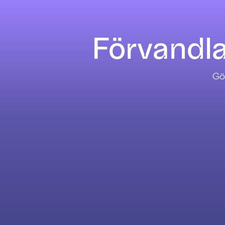
Förvandla
Gö