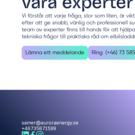
våra experter
Vi förstår att varje fråga, stor som liten, är vik
efter att ge snabb, vänlig och professionell s
team av experter finns till hands för att hjälp
tekniska frågor till praktiska råd om elbilsladd
Lämna ett meddelande
Ring (+46) 73 58
samer@auroraenergy.se
+46735871599