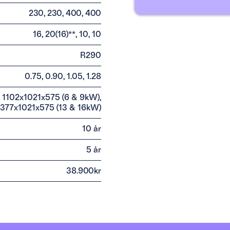
230, 230, 400, 400
Det går också bra att ringa 
16, 20(16)**, 10, 10
R290
V
0.75, 0.90, 1.05, 1.28
R
1102x1021x575 (6 & 9kW),
1377x1021x575 (13 & 16kW)
10 år
5 år
38.900kr