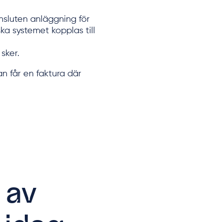
ansluten anläggning för
a systemet kopplas till
sker.
n får en faktura där
 av