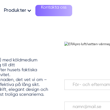
Kontakta oss
Produkter
Begär offert
k) med köldmedium
En av våra experter k
ill ditt
hjälper dig vidare.
er husets faktiska
itet.
Ditt namn*
rknaden, det vet vi om –
ektiva på lång sikt.
drift, elegant design och
t troliga scenarierna.
E-post*