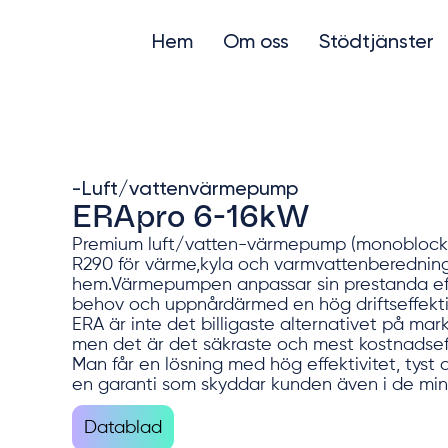
Hem
Om oss
Stödtjänster
-Luft/vattenvärmepump
ERApro 6-16kW
Premium luft/vatten-värmepump (monobloc
R290 för värme,kyla och varmvattenberedning t
hem.Värmepumpen anpassar sin prestanda eft
behov och uppnårdärmed en hög driftseffektiv
ERA är inte det billigaste alternativet på ma
men det är det säkraste och mest kostnadseff
Man får en lösning med hög effektivitet, tyst 
en garanti som skyddar kunden även i de mins
Datablad